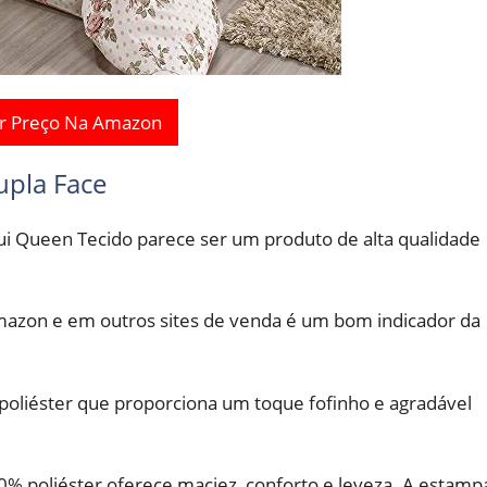
r Preço Na Amazon
pla Face
ui Queen Tecido parece ser um produto de alta qualidade
mazon e em outros sites de venda é um bom indicador da
liéster que proporciona um toque fofinho e agradável
% poliéster oferece maciez, conforto e leveza. A estamp