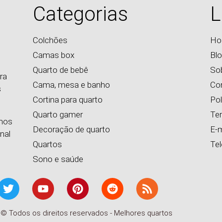
Categorias
L
Colchões
Ho
Camas box
Bl
Quarto de bebê
So
ra
Cama, mesa e banho
Co
s
Cortina para quarto
Pol
Quarto gamer
Te
emos
Decoração de quarto
E-m
nal
Quartos
Te
Sono e saúde
 © Todos os direitos reservados - Melhores quartos