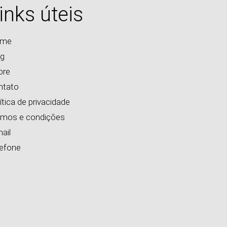
inks úteis
me
og
bre
ntato
ítica de privacidade
rmos e condições
ail
lefone