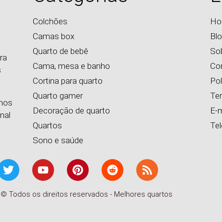
Colchões
Ho
Camas box
Bl
Quarto de bebê
So
ra
Cama, mesa e banho
Co
s
Cortina para quarto
Pol
Quarto gamer
Te
emos
Decoração de quarto
E-m
nal
Quartos
Te
Sono e saúde
 © Todos os direitos reservados - Melhores quartos