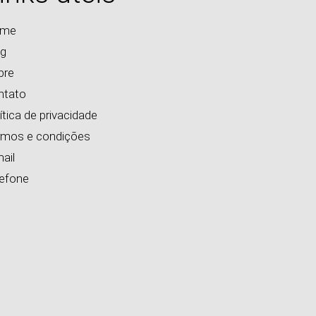
me
og
bre
ntato
ítica de privacidade
rmos e condições
ail
lefone