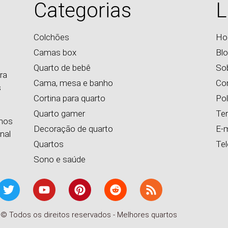
Categorias
L
Colchões
Ho
Camas box
Bl
Quarto de bebê
So
ra
Cama, mesa e banho
Co
s
Cortina para quarto
Pol
Quarto gamer
Te
emos
Decoração de quarto
E-m
nal
Quartos
Te
Sono e saúde
 © Todos os direitos reservados - Melhores quartos