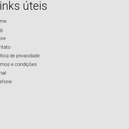
inks úteis
me
og
bre
ntato
ítica de privacidade
rmos e condições
ail
lefone