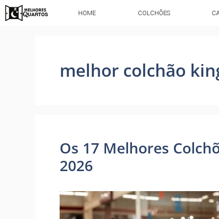
HOME
COLCHÕES
C
melhor colchão kin
Os 17 Melhores Colch
2026