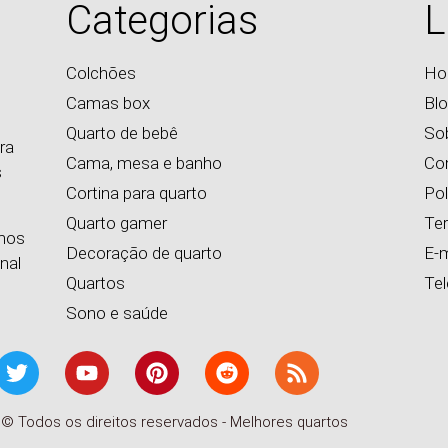
Categorias
L
Colchões
Ho
Camas box
Bl
Quarto de bebê
So
ra
Cama, mesa e banho
Co
s
Cortina para quarto
Pol
Quarto gamer
Te
emos
Decoração de quarto
E-m
nal
Quartos
Te
Sono e saúde
 © Todos os direitos reservados - Melhores quartos