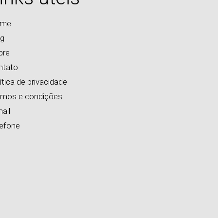
me
og
bre
ntato
ítica de privacidade
rmos e condições
ail
lefone