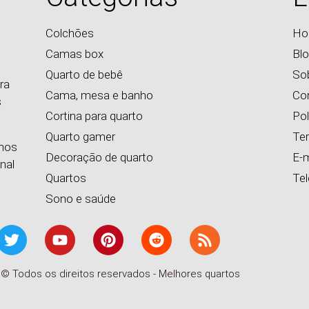
Colchões
Ho
Camas box
Bl
Quarto de bebê
So
ra
Cama, mesa e banho
Co
s
Cortina para quarto
Pol
Quarto gamer
Te
emos
Decoração de quarto
E-m
nal
Quartos
Te
Sono e saúde
 © Todos os direitos reservados - Melhores quartos