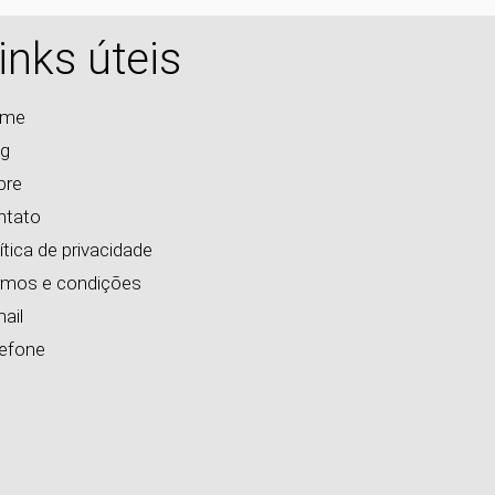
inks úteis
me
og
bre
ntato
ítica de privacidade
rmos e condições
ail
lefone