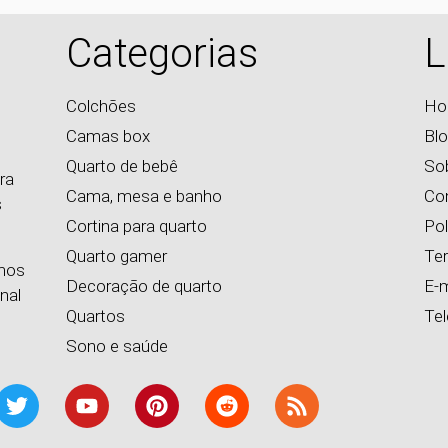
Categorias
L
Colchões
Ho
Camas box
Bl
Quarto de bebê
So
ra
Cama, mesa e banho
Co
s
Cortina para quarto
Pol
Quarto gamer
Te
emos
Decoração de quarto
E-m
nal
Quartos
Te
Sono e saúde